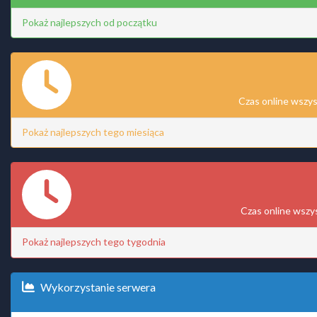
Pokaż najlepszych od początku
Czas online wszys
Pokaż najlepszych tego miesiąca
Czas online wszy
Pokaż najlepszych tego tygodnia
Wykorzystanie serwera