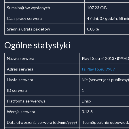
Suma bajtów wysłanych
107.23 GiB
Czas pracy serwera
47
dni,
07
godzin,
58
mi
Średnia utrata pakietów
0.05 %
Ogólne statystyki
Nazwa serwera
PlayTS.eu ✅ 2013⏵🔒ˢˢˡ HD
Adres serwera
ts.PlayTS.eu:9987
Hasło serwera
Nie (serwer jest publiczny)
ID serwera
1
Platforma serwerowa
Linux
Wersja serwera
3.13.8
Data utworzenia serwera (dd/mm/yyyy)
TeamSpeak nie odpowiedział