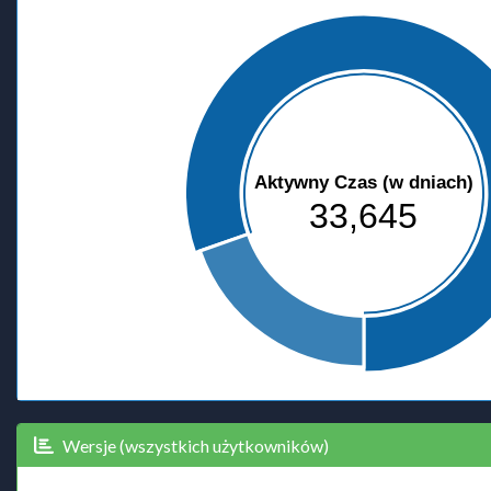
Aktywny Czas (w dniach)
33,645
Wersje (wszystkich użytkowników)