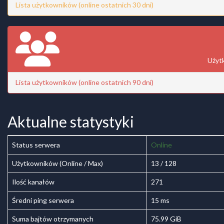
Lista użytkowników (online ostatnich 30 dni)
Użytk
Lista użytkowników (online ostatnich 90 dni)
Aktualne statystyki
Status serwera
Online
Użytkowników (Online / Max)
13 / 128
Ilość kanałów
271
Średni ping serwera
15 ms
Suma bajtów otrzymanych
75.99 GiB