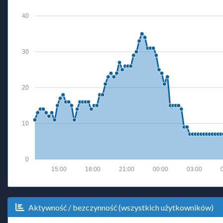
40
30
20
10
0
15:00
18:00
21:00
00:00
03:00
Aktywność / bezczynność (wszystkich użytkowników)