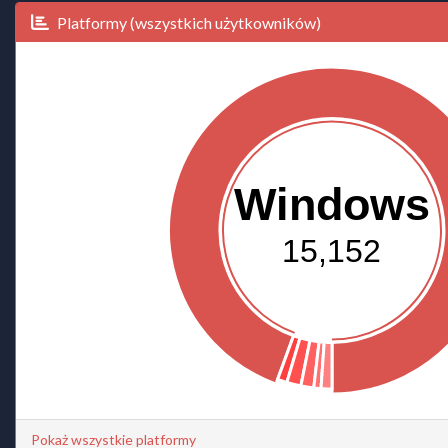
Platformy (wszystkich użytkowników)
Windows
15,152
Pokaż wszystkie platformy