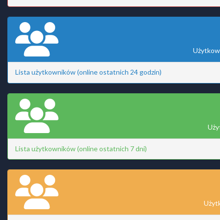
Użytkown
Lista użytkowników (online ostatnich 24 godzin)
Uży
Lista użytkowników (online ostatnich 7 dni)
Użytk