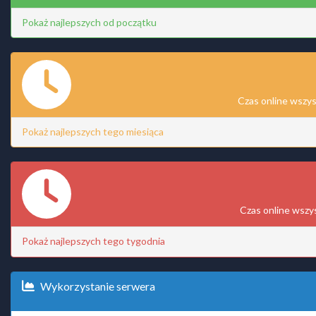
Pokaż najlepszych od początku
Czas online wszys
Pokaż najlepszych tego miesiąca
Czas online wszy
Pokaż najlepszych tego tygodnia
Wykorzystanie serwera