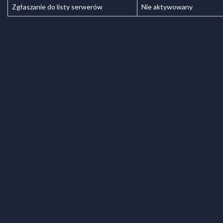
Zgłaszanie do listy serwerów
Nie aktywowany