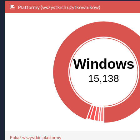
Platformy (wszystkich użytkowników)
Windows
15,138
Pokaż wszystkie platformy