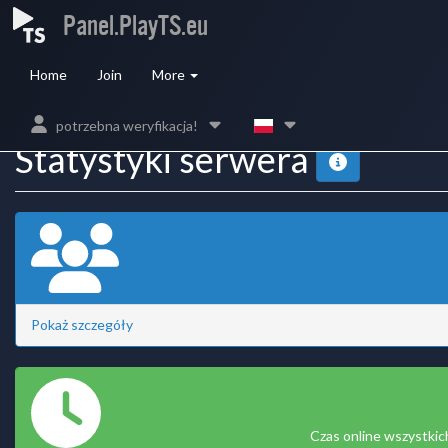
Panel.PlayTS.eu
Home
Join
More
potrzebna weryfikacja!
Statystyki serwera
Pokaż szczegóły
Czas online wszystki