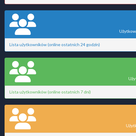
Użytkown
Lista użytkowników (online ostatnich 24 godzin)
Uży
Lista użytkowników (online ostatnich 7 dni)
Użytk