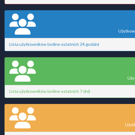
Użytkown
Lista użytkowników (online ostatnich 24 godzin)
Uży
Lista użytkowników (online ostatnich 7 dni)
Użytk