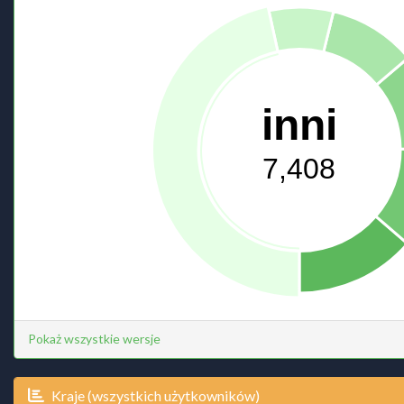
inni
7,408
Pokaż wszystkie wersje
Kraje (wszystkich użytkowników)