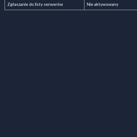
Zgłaszanie do listy serwerów
Nie aktywowany