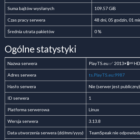
Suma bajtów wysłanych
109.57 GiB
Czas pracy serwera
48
dni,
05
godzin,
01
mi
Średnia utrata pakietów
0 %
Ogólne statystyki
Nazwa serwera
PlayTS.eu ✅ 2013⏵🔒ˢˢˡ HD
Adres serwera
ts.PlayTS.eu:9987
Hasło serwera
Nie (serwer jest publiczny)
ID serwera
1
Platforma serwerowa
Linux
Wersja serwera
3.13.8
Data utworzenia serwera (dd/mm/yyyy)
TeamSpeak nie odpowiedział