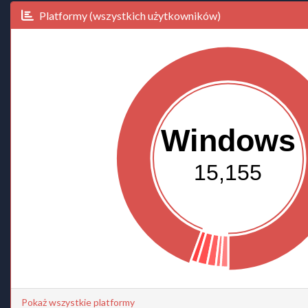
Platformy (wszystkich użytkowników)
Windows
15,155
Pokaż wszystkie platformy