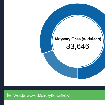
Aktywny Czas (w dniach)
33,646
Wersje (wszystkich użytkowników)