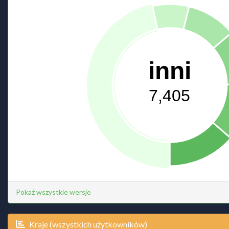
inni
7,405
Pokaż wszystkie wersje
Kraje (wszystkich użytkowników)