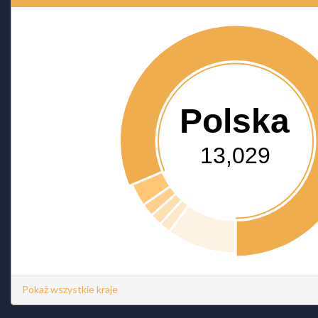
Polska
13,029
Pokaż wszystkie kraje