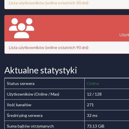
Lista użytkowników (online ostatnich 30 dni)
Użytk
Lista użytkowników (online ostatnich 90 dni)
Aktualne statystyki
Status serwera
Online
Użytkowników (Online / Max)
12 / 128
Ilość kanałów
271
Średni ping serwera
32 ms
Suma bajtów otrzymanych
73.13 GiB