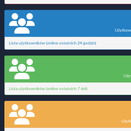
Użytkown
Lista użytkowników (online ostatnich 24 godzin)
Uży
Lista użytkowników (online ostatnich 7 dni)
Użytk