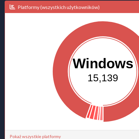
Platformy (wszystkich użytkowników)
Windows
15,139
Pokaż wszystkie platformy