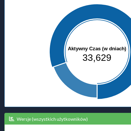
Aktywny Czas (w dniach)
33,629
Wersje (wszystkich użytkowników)