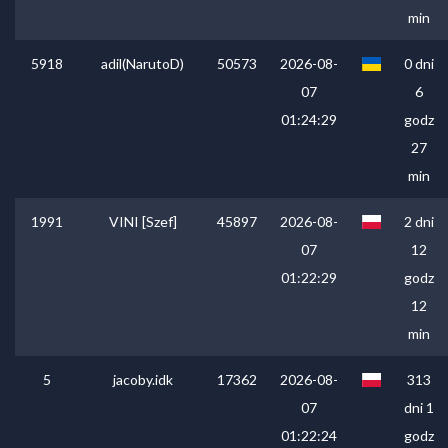
min
5918
adil(NarutoD)
50573
2026-08-
0 dni
07
6
01:24:29
godz
27
min
1991
VINI [Szef]
45897
2026-08-
2 dni
07
12
01:22:29
godz
12
min
5
jacoby.idk
17362
2026-08-
313
07
dni 1
01:22:24
godz