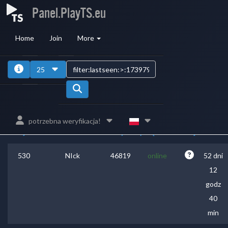
Panel.PlayTS.eu
Home
Join
More
1
2
3
4
25
ID
bazy
Ostatnie
Czas
potrzebna weryfikacja!
Miejsce
Nick
danych
połączenie
Kraj
online
530
NIck
46819
online
52 dni
12
godz
40
min