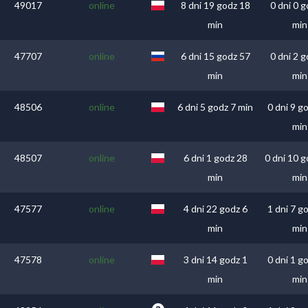
49017
online
8 dni 19 godz 18
0 dni 0 g
min
min
47707
online
6 dni 15 godz 57
0 dni 2 g
min
min
48506
online
6 dni 5 godz 7 min
0 dni 9 g
min
48507
online
6 dni 1 godz 28
0 dni 10 
min
min
47577
online
4 dni 22 godz 6
1 dni 7 g
min
min
47578
online
3 dni 14 godz 1
0 dni 1 g
min
min