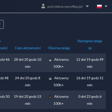
potrzebna weryfikacja!
s
Następna ranga
ności
Czas aktywności
Obecna ranga
za
godz 46
28 dni 20 godz 10
Aktywny:
12 dni 19 godz 49
min
500h+
min
odz 48
24 dni 20 godz 8
Aktywny:
16 dni 19 godz 51
min
500h+
min
godz 30
19 dni 20 godz 53
Aktywny:
0 dni 23 godz 6
min
100h+
min