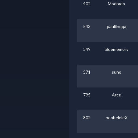
402
Modrado
543
pauliinqqa
549
bluememory
571
suno
795
Arczi
802
noobeleleX