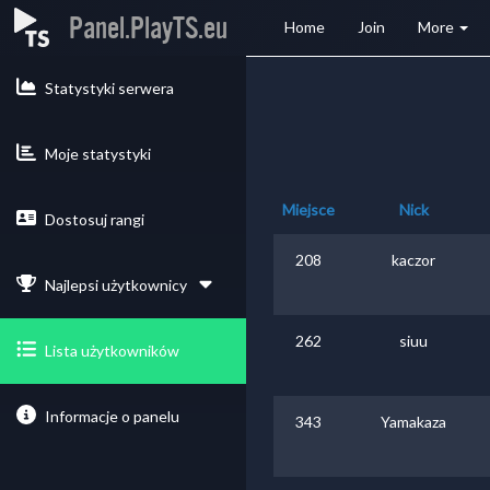
Panel.PlayTS.eu
Home
Join
More
Statystyki serwera
Moje statystyki
Miejsce
Nick
Dostosuj rangi
208
kaczor
Najlepsi użytkownicy
262
siuu
Lista użytkowników
Informacje o panelu
343
Yamakaza