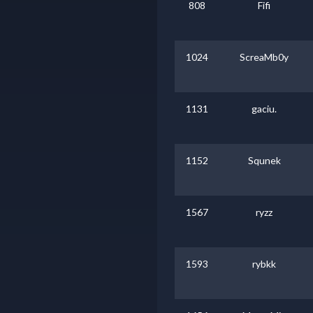
808
Fifi
1024
ScreaMb0y
1131
gaciu.
1152
Squnek
1567
ryzz
1593
rybkk