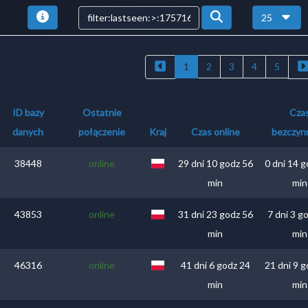
25
1
2
3
4
5
ID bazy
Ostatnie
Cza
danych
połączenie
Kraj
Czas online
bezczyn
38448
online
29 dni 10 godz 56
0 dni 14 
min
min
43853
online
31 dni 23 godz 56
7 dni 3 g
min
min
46316
online
41 dni 6 godz 24
21 dni 9 
min
min