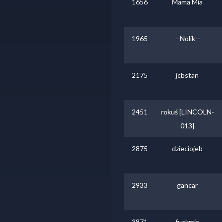
1656
Mama Mia
1965
--Nolik--
2175
jcbstan
2451
rokuś [LINCOLN-
013]
2875
dzieciojeb
2933
gancar
3871
fuckmia