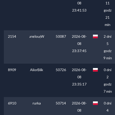
08
11
23:41:53
godz
21
min
2154
ɹnɐʇouᴉW
50087
2026-08-
2 dni
08
5
23:37:45
godz
9 min
8909
AliorBlik
50726
2026-08-
0 dni
08
2
23:35:17
godz
7 min
6910
rurka
50714
2026-08-
0 dni
08
4