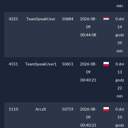
min
4225
TeamSpeakUser
50684
2026-08-
0 dni
09
14
00:44:08
godz
39
min
4551
TeamSpeakUser1
50651
2026-08-
0 dni
09
13
00:40:21
godz
22
min
5110
ArczX
50719
2026-08-
0 dni
09
10
00:40:21
godz