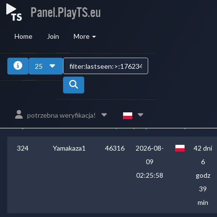
Panel.PlayTS.eu
Home
Join
More
1
2
3
4
25
ID
bazy
Ostatnie
Czas
potrzebna weryfikacja!
Miejsce
Nick
danych
połączenie
Kraj
online
324
Yamakaza1
46316
2026-08-
42 dni
09
6
02:25:58
godz
39
min