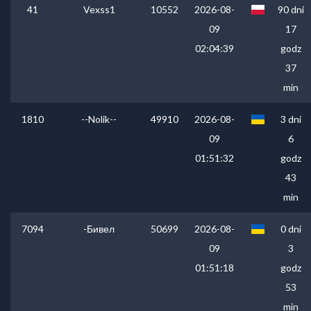
41
Vexss1
10552
2026-08-
90 dni
09
17
02:04:39
godz
37
min
1810
--Nolik--
49910
2026-08-
3 dni
09
6
01:51:32
godz
43
min
7094
-Бивел
50699
2026-08-
0 dni
09
3
01:51:18
godz
53
min