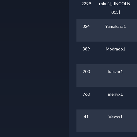
2299
rokuś [LINCOLN-
013]
324
Yamakaza1
389
Modrado1
200
kaczor1
760
menyx1
41
Vexss1