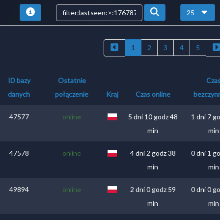
25
1
2
3
4
5
ID bazy
Ostatnie
Cza
danych
połączenie
Kraj
Czas online
bezczyn
47577
online
5 dni 10 godz 48
1 dni 7 g
min
min
47578
online
4 dni 2 godz 38
0 dni 1 g
min
min
49894
online
2 dni 0 godz 59
0 dni 0 g
min
min