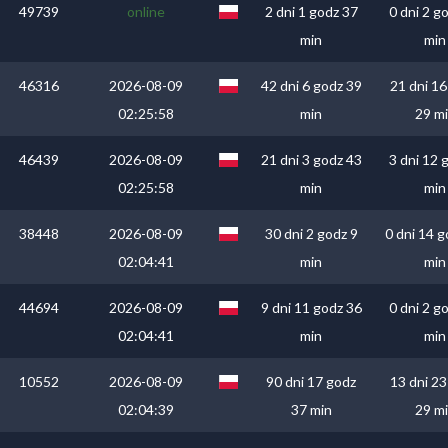
49739
online
2 dni 1 godz 37
0 dni 2 g
min
min
46316
2026-08-09
42 dni 6 godz 39
21 dni 16
02:25:58
min
29 m
46439
2026-08-09
21 dni 3 godz 43
3 dni 12 
02:25:58
min
min
38448
2026-08-09
30 dni 2 godz 9
0 dni 14 g
02:04:41
min
min
44694
2026-08-09
9 dni 11 godz 36
0 dni 2 g
02:04:41
min
min
10552
2026-08-09
90 dni 17 godz
13 dni 23
02:04:39
37 min
29 m