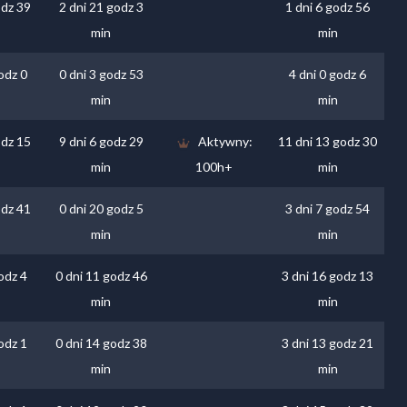
odz 39
2 dni 21 godz 3
1 dni 6 godz 56
min
min
odz 0
0 dni 3 godz 53
4 dni 0 godz 6
min
min
odz 15
9 dni 6 godz 29
Aktywny:
11 dni 13 godz 30
min
100h+
min
odz 41
0 dni 20 godz 5
3 dni 7 godz 54
min
min
odz 4
0 dni 11 godz 46
3 dni 16 godz 13
min
min
odz 1
0 dni 14 godz 38
3 dni 13 godz 21
min
min