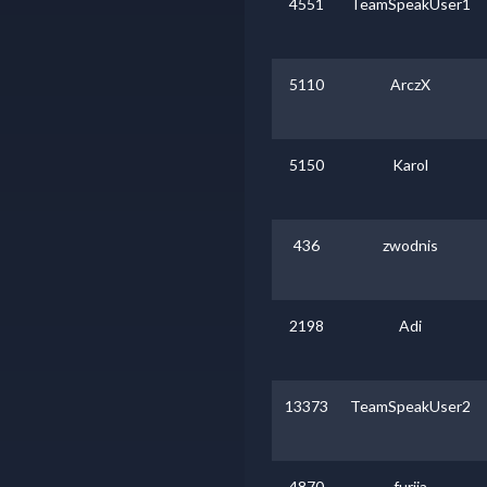
4551
TeamSpeakUser1
5110
ArczX
5150
Karol
436
zwodnis
2198
Adi
13373
TeamSpeakUser2
4870
furija