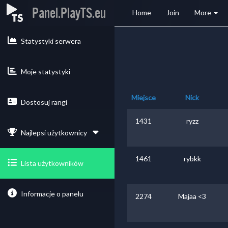
Panel.PlayTS.eu
Home
Join
More
Statystyki serwera
Moje statystyki
Miejsce
Nick
Dostosuj rangi
1431
ryzz
Najlepsi użytkownicy
1461
rybkk
Lista użytkowników
Informacje o panelu
2274
Majaa <3