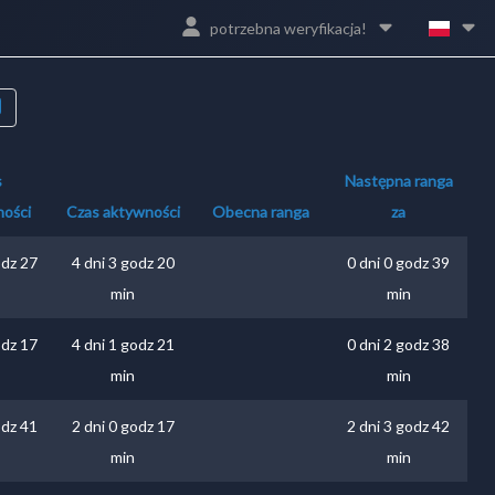
potrzebna weryfikacja!
s
Następna ranga
ności
Czas aktywności
Obecna ranga
za
odz 27
4 dni 3 godz 20
0 dni 0 godz 39
min
min
odz 17
4 dni 1 godz 21
0 dni 2 godz 38
min
min
odz 41
2 dni 0 godz 17
2 dni 3 godz 42
min
min