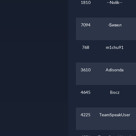
1810
--Nolik--
7094
-Бивел
768
m1chu91
3610
Adisonda
4645
Bocz
4225
TeamSpeakUser