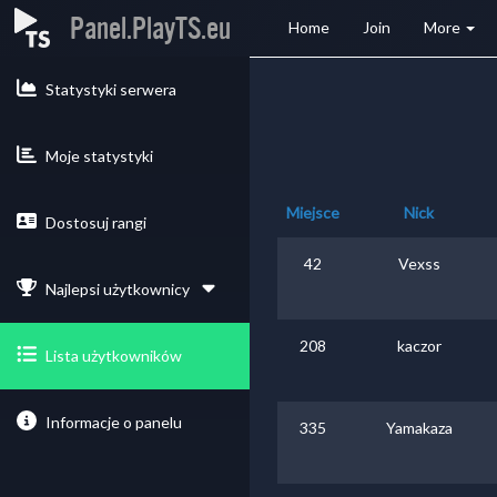
Panel.PlayTS.eu
Home
Join
More
Statystyki serwera
Moje statystyki
Miejsce
Nick
Dostosuj rangi
42
Vexss
Najlepsi użytkownicy
208
kaczor
Lista użytkowników
Informacje o panelu
335
Yamakaza