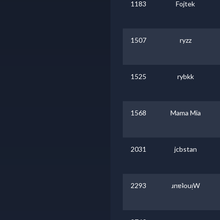
1183
Fojtek
1507
ryzz
1525
rybkk
1568
Mama Mia
2031
jcbstan
2293
ɹnɐʇouᴉW