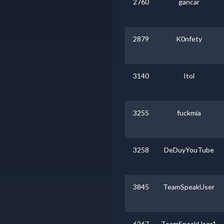
2760
gancar
2879
K0nfety
3140
Itol
3255
fuckmia
3258
DeDuyYouTube
3845
TeamSpeakUser
6267
TeamSpeakUser1