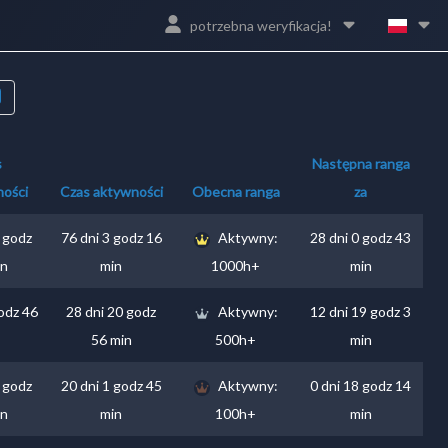
potrzebna weryfikacja!
s
Następna ranga
ności
Czas aktywności
Obecna ranga
za
 godz
76 dni 3 godz 16
Aktywny:
28 dni 0 godz 43
in
min
1000h+
min
odz 46
28 dni 20 godz
Aktywny:
12 dni 19 godz 3
56 min
500h+
min
 godz
20 dni 1 godz 45
Aktywny:
0 dni 18 godz 14
in
min
100h+
min