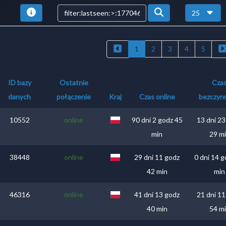
25
1
2
3
4
5
ID bazy
Ostatnie
Cza
danych
połączenie
Kraj
Czas online
bezczyn
10552
online
90 dni 2 godz 45
13 dni 23
min
29 m
38448
online
29 dni 11 godz
0 dni 14 g
42 min
min
46316
online
41 dni 13 godz
21 dni 11
40 min
54 m