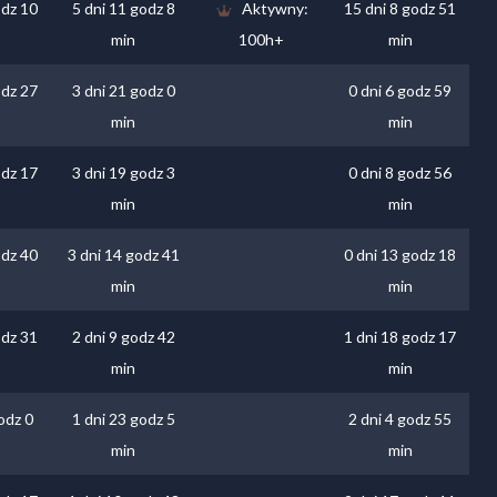
odz 10
5 dni 11 godz 8
Aktywny:
15 dni 8 godz 51
min
100h+
min
odz 27
3 dni 21 godz 0
0 dni 6 godz 59
min
min
odz 17
3 dni 19 godz 3
0 dni 8 godz 56
min
min
odz 40
3 dni 14 godz 41
0 dni 13 godz 18
min
min
odz 31
2 dni 9 godz 42
1 dni 18 godz 17
min
min
odz 0
1 dni 23 godz 5
2 dni 4 godz 55
min
min