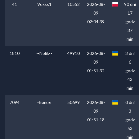
41
Vexss1
10552
2026-08-
90 dni
09
17
02:04:39
godz
37
min
1810
--Nolik--
49910
2026-08-
3 dni
09
6
01:51:32
godz
43
min
7094
-Бивел
50699
2026-08-
0 dni
09
3
01:51:18
godz
53
min