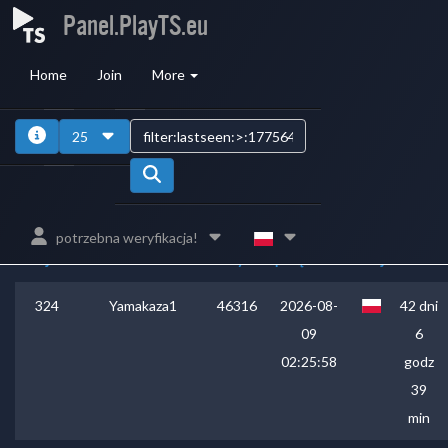
Panel.PlayTS.eu
Home
Join
More
1
2
3
4
25
ID
bazy
Ostatnie
Czas
potrzebna weryfikacja!
Miejsce
Nick
danych
połączenie
Kraj
online
324
Yamakaza1
46316
2026-08-
42 dni
09
6
02:25:58
godz
39
min