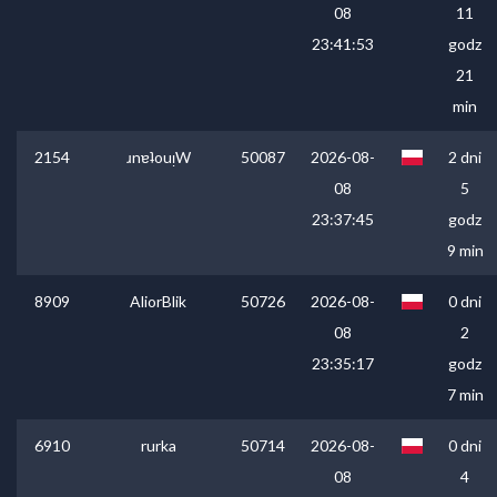
08
11
23:41:53
godz
21
min
2154
ɹnɐʇouᴉW
50087
2026-08-
2 dni
08
5
23:37:45
godz
9 min
8909
AliorBlik
50726
2026-08-
0 dni
08
2
23:35:17
godz
7 min
6910
rurka
50714
2026-08-
0 dni
08
4