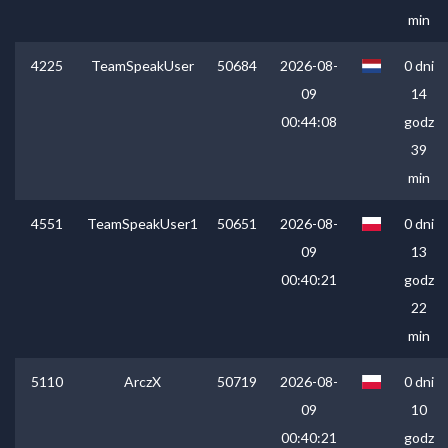
min
4225
TeamSpeakUser
50684
2026-08-
0 dni
09
14
00:44:08
godz
39
min
4551
TeamSpeakUser1
50651
2026-08-
0 dni
09
13
00:40:21
godz
22
min
5110
ArczX
50719
2026-08-
0 dni
09
10
00:40:21
godz