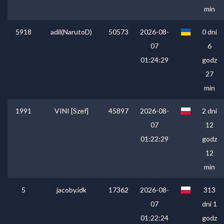
min
5918
adil(NarutoD)
50573
2026-08-
0 dni
07
6
01:24:29
godz
27
min
1991
VINI [Szef]
45897
2026-08-
2 dni
07
12
01:22:29
godz
12
min
5
jacoby.idk
17362
2026-08-
313
07
dni 1
01:22:24
godz