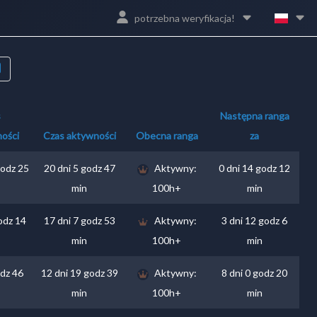
potrzebna weryfikacja!
s
Następna ranga
ości
Czas aktywności
Obecna ranga
za
godz 25
20 dni 5 godz 47
Aktywny:
0 dni 14 godz 12
min
100h+
min
odz 14
17 dni 7 godz 53
Aktywny:
3 dni 12 godz 6
min
100h+
min
odz 46
12 dni 19 godz 39
Aktywny:
8 dni 0 godz 20
min
100h+
min