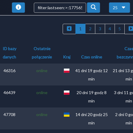
25
1
2
3
4
5
ID bazy
Ostatnie
Cza
danych
połączenie
Kraj
Czas online
bezczynn
46316
online
41 dni 19 godz 12
21 dni 13 
min
min
46439
online
20 dni 19 godz 8
3 dni 11 g
min
min
47708
online
14 dni 20 godz 25
2 dni 0 g
min
min