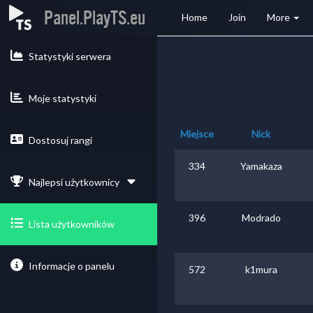
Panel.PlayTS.eu
Home
Join
More
Statystyki serwera
Moje statystyki
Miejsce
Nick
Dostosuj rangi
334
Yamakaza
Najlepsi użytkownicy
396
Modrado
Lista użytkowników
Informacje o panelu
572
k1mura