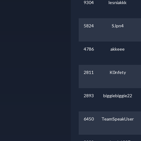
9304
lesniakkk
5824
SJpn4
4786
akkeee
2811
K0nfety
2893
biggiebiggie22
6450
TeamSpeakUser