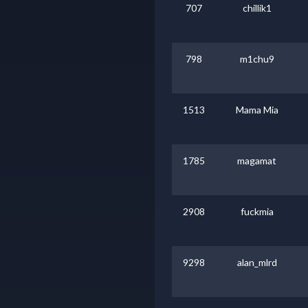
707
chillik1
798
m1chu9
1513
Mama Mia
1785
magamat
2908
fuckmia
9298
alan_mlrd