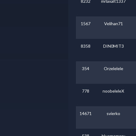
8232
mrlaxalt1337
1567
Velihan71
8358
DIN0MIT3
354
Orzelelele
778
noobeleleX
14671
svierko
538
bluememory