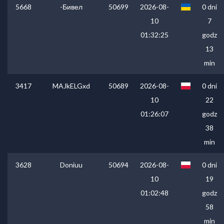
5668
-Бивел
50699
2026-08-
0 dni
10
7
01:32:25
godz
13
min
3417
MAJkELGxd
50689
2026-08-
0 dni
10
22
01:26:07
godz
38
min
3628
Doniuu
50694
2026-08-
0 dni
10
19
01:02:48
godz
58
min