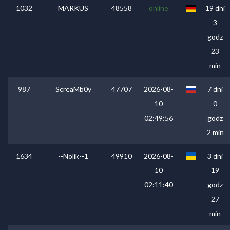
1032
MARKUS
48558
online
19 dni
3
godz
23
min
987
ScreaMb0y
47707
2026-08-
7 dni
10
0
02:49:56
godz
2 min
1634
--Nolik--1
49910
2026-08-
3 dni
10
19
02:11:40
godz
27
min