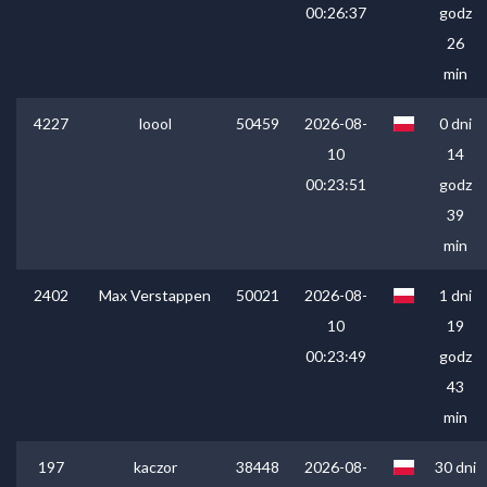
00:26:37
godz
26
min
4227
loool
50459
2026-08-
0 dni
10
14
00:23:51
godz
39
min
2402
Max Verstappen
50021
2026-08-
1 dni
10
19
00:23:49
godz
43
min
197
kaczor
38448
2026-08-
30 dni