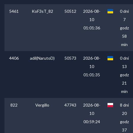
5461
KoF3sT_82
50512
2026-08-
0 dni
10
7
01:01:36
godz
58
min
4406
adil(NarutoD)
50573
2026-08-
0 dni
10
13
01:01:35
godz
21
min
822
Vergillo
47743
2026-08-
8 dni
10
20
00:59:24
godz
37