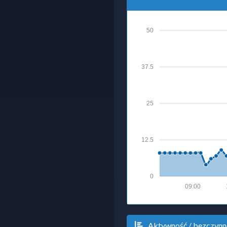
50
37.5
25
12.5
0
09:00
Aktywność / bezczynn