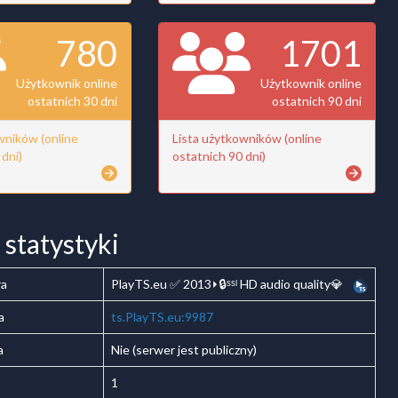
780
1701
Użytkownik online
Użytkownik online
ostatnich 30 dni
ostatnich 90 dni
wników (online
Lista użytkowników (online
dni)
ostatnich 90 dni)
statystyki
ra
PlayTS.eu ✅ 2013⏵🔒ˢˢˡ HD audio quality💎
a
ts.PlayTS.eu:9987
a
Nie (serwer jest publiczny)
1