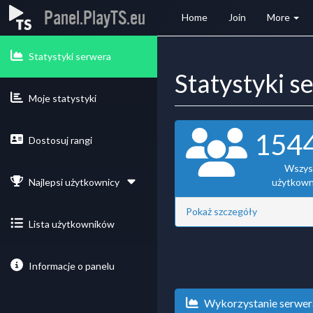
Panel.PlayTS.eu
Home
Join
More
Statystyki serwera
Statystyki 
Moje statystyki
154
Dostosuj rangi
Wszys
użytkow
Najlepsi użytkownicy
Pokaż szczegóły
Lista użytkowników
Informacje o panelu
Wykorzystanie serwer